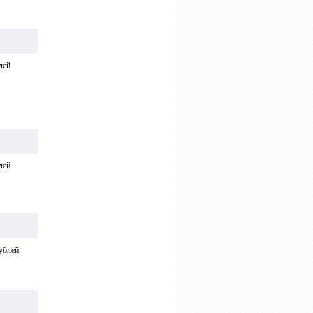
лей
лей
ублей