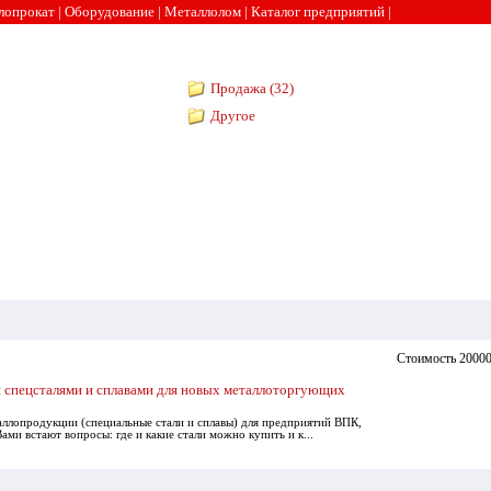
лопрокат
|
Оборудование
|
Металлолом
|
Каталог предприятий
|
Продажа (32)
Другое
Стоимость 20000
 спецсталями и сплавами для новых металлоторгующих
аллопродукции (специальные стали и сплавы) для предприятий ВПК,
ми встают вопросы: где и какие стали можно купить и к...