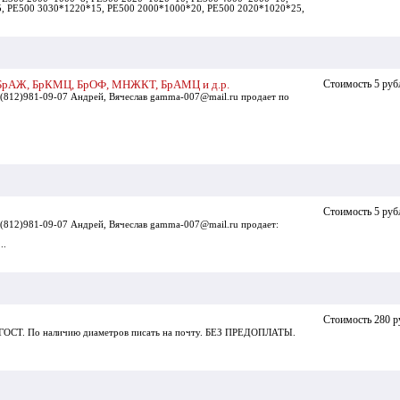
, PE500 3030*1220*15, PE500 2000*1000*20, PE500 2020*1020*25,
 БрАЖ, БрКМЦ, БрОФ, МНЖКТ, БрАМЦ и д.р.
Стоимость 5 руб
/(812)981-09-07 Андрей, Вячеслав gamma-007@mail.ru продает по
Стоимость 5 руб
/(812)981-09-07 Андрей, Вячеслав gamma-007@mail.ru продает:
..
Стоимость 280 р
 ГОСТ. По наличию диаметров писать на почту. БЕЗ ПРЕДОПЛАТЫ.