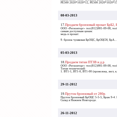
PE500 2020*1020*12, PE500 2020*1020*15
08-03-2013
17.
Продаем бронзовый прокат БрБ2,
ООО «Регионторг» тел:(812)981-09-08, тел
самым доступным ценам:
медь и прокат:
9. бронза чушковая БрОЦС, БрОЦСН, БрА...
05-03-2013
18.
Продаем титан ПТ3В и д.р.
ООО «Регионторг» тел:(812)981-09-08, тел
Титан технический:
1. ВТ1-1, ВТ1-0, ВТ1-00 (проволока, лист, к.
29-11-2012
19.
Пруток бронзовый от 280р.
Пруток бронзовый БрОЦС 5-5-5, Браж 9-4.
Склад в Нижнем Новгороде.
26-11-2012