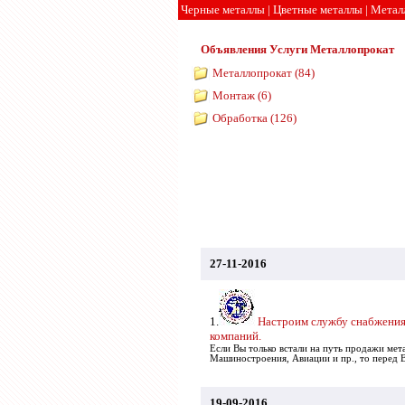
Черные металлы
|
Цветные металлы
|
Метал
Объявления
Услуги
Металлопрокат
Металлопрокат (84)
Монтаж (6)
Обработка (126)
27-11-2016
1.
Настроим службу снабжения
компаний.
Если Вы только встали на путь продажи мет
Машиностроения, Авиации и пр., то перед Ва
19-09-2016