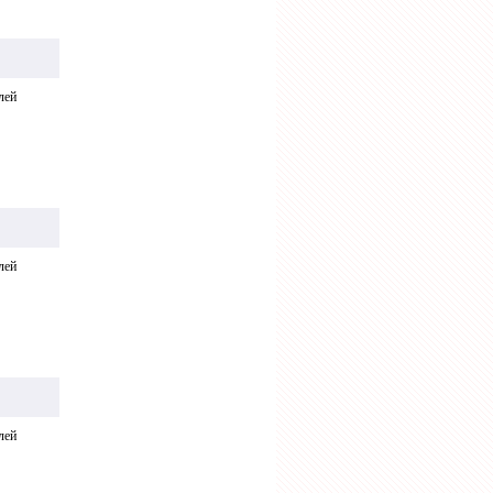
лей
лей
лей