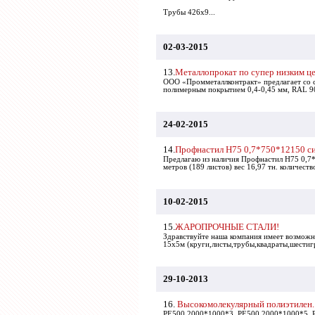
Трубы 426х9...
02-03-2015
13.
Металлопрокат по супер низким це
ООО «Промметаллконтракт» предлагает со ск
полимерным покрытием 0,4-0,45 мм, RAL 9003
24-02-2015
14.
Профнастил Н75 0,7*750*12150 с
Предлагаю из наличия Профнастил Н75 0,7*
метров (189 листов) вес 16,97 тн. количест
10-02-2015
15.
ЖАРОПРОЧНЫЕ СТАЛИ!
Здравствуйте наша компания имеет возможн
15х5м (круги,листы,трубы,квадраты,шестиг
29-10-2013
16.
Высокомолекулярный полиэтилен.
PE500 2000*1000*3, PE500 2000*1000*5, 