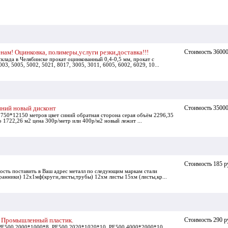
нам! Оцинковка, полимеры,услуги резки,доставка!!!
Стоимость 36000
лада в Челябинске прокат оцинкованный 0,4-0,5 мм, прокат с
, 5005, 5002, 5021, 8017, 3005, 3011, 6005, 6002, 6029, 10...
иний новый дисконт
Стоимость 35000
750*12150 метров цвет синий обратная сторона серая объём 2296,35
во 1722,26 м2 цена 300р/метр или 400р/м2 новый лежит ...
Стоимость 185 р
ость поставить в Ваш адрес металл по следующим маркам стали
ранники) 12х1мф(круги,листы,трубы) 12хм листы 15хм (листы,кр...
 Промышленный пластик.
Стоимость 290 р
PE500 2000*1000*8, PE500 2020*1020*10, PE500 4000*2000*10,