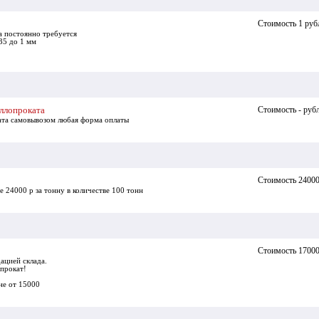
Стоимость 1 руб
а постоянно требуется
35 до 1 мм
аллопроката
Стоимость - руб
ката самовывозом любая форма оплаты
Стоимость 24000
 24000 р за тонну в количестве 100 тонн
Стоимость 17000
ацией склада.
прокат!
ене от 15000