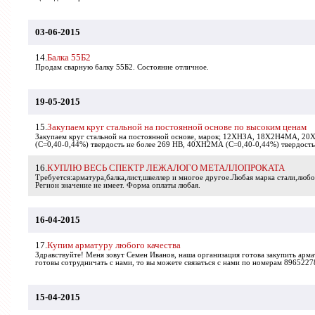
03-06-2015
14.
Балка 55Б2
Продам сварную балку 55Б2. Состояние отличное.
19-05-2015
15.
Закупаем круг стальной на постоянной основе по высоким ценам
Закупаем круг стальной на постоянной основе, марок; 12ХНЗА, 18Х2Н4МА, 20Х
(С=0,40-0,44%) твердость не более 269 НВ, 40ХН2МА (С=0,40-0,44%) твердость 
16.
КУПЛЮ ВЕСЬ СПЕКТР ЛЕЖАЛОГО МЕТАЛЛОПРОКАТА
Требуется:арматура,балка,лист,швеллер и многое другое.Любая марка стали,любо
Регион значение не имеет. Форма оплаты любая.
16-04-2015
17.
Купим арматуру любого качества
Здравствуйте! Меня зовут Семен Иванов, наша организация готова закупить арма
готовы сотрудничать с нами, то вы можете связаться с нами по номерам 8965227
15-04-2015