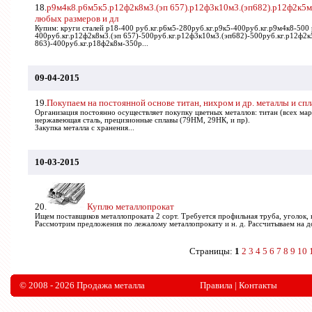
18.
р9м4к8.р6м5к5.р12ф2к8м3.(эп 657).р12ф3к10м3.(эп682).р12ф2к5м
любых размеров и дл
Купим: круги cталей р18-400 руб.кг.р6м5-280руб.кг.р9к5-400руб.кг.р9м4к8-500 
400руб.кг.р12ф2к8м3.(эп 657)-500руб.кг.р12ф3к10м3.(эп682)-500руб.кг.р12ф2к
863)-400руб.кг.р18ф2к8м-350р...
09-04-2015
19.
Покупаем на постоянной основе титан, нихром и др. металлы и сп
Организация постоянно осуществляет покупку цветных металлов: титан (всех ма
нержавеющая сталь, прецизионные сплавы (79HM, 29НК, и пр).
Закупка металла с хранения...
10-03-2015
20.
Куплю металлопрокат
Ищем поставщиков металлопроката 2 сорт. Требуется профильная труба, уголок, к
Рассмотрим предложения по лежалому металлопрокату и н. д. Рассчитываем на д
Страницы:
1
2
3
4
5
6
7
8
9
10
© 2008 - 2026 Продажа металла
Правила
|
Контакты