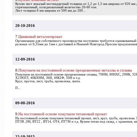
Куплю лист лежалый нестандартный толщина от 1,2 до 1,5 мм ширина от 920 мм 
горячекатаный, холоднокатаный количество 20-60 тон.
Лист толщина 6 мм ширина от 500 мм до 200...
20-10-2016
7.
Цинковый металлопрокат
Организации для собственного производства постоянно требуется оцинкованный
рулонах от 0,35мм до 1мм с доставкой в Нижний Новгород.Просим предложения 
12-09-2016
8.
Покупаем на постоянной основе прецизионные металлы и сплавы
Покупаем на постоянной основе прецизионные сплавы, 79НМ, 80НХС, 29НК, 
Х23Ю5Т, 40КХНМ, 36Н, 49К2Ф, 50Н и т.д.
Круг, пруток, лист, труба, проволока, лента.
П...
09-08-2016
9.
На постоянной основе покупаем титановый прокат
На постоянной основе покупаем титановый прокат, лист, круг, труба, проволока. 
ПТ3В ,3М, ВТ22 , ВТ14, ОТ4, ПТ7М и т.д. Купим титан под склад, с хранения, н
22-10-2015