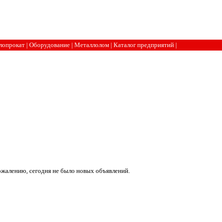
лопрокат
|
Оборудование
|
Металлолом
|
Каталог предприятий
|
ожалению, сегодня не было новых объявлений.