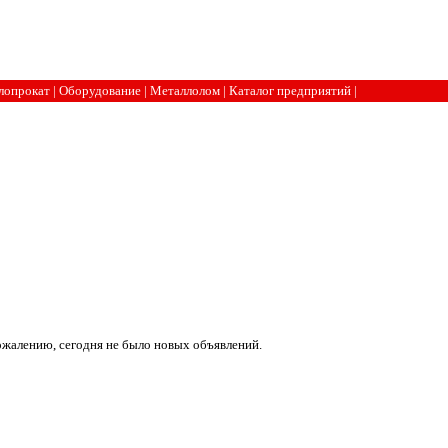
лопрокат
|
Оборудование
|
Металлолом
|
Каталог предприятий
|
ожалению, сегодня не было новых объявлений.