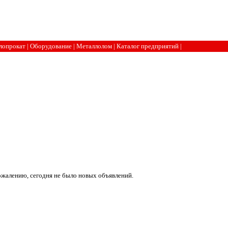
лопрокат
|
Оборудование
|
Металлолом
|
Каталог предприятий
|
ожалению, сегодня не было новых объявлений.