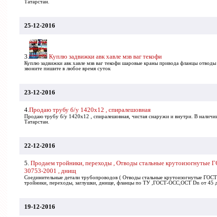
Татарстан.
25-12-2016
3.
Куплю задвижки авк хавле мзв ваг текофи
Куплю задвижки авк хавле мзв ваг текофи шаровые краны привода фланцы отводы
звоните пишите в любое время суток
23-12-2016
4.
Продаю трубу б/у 1420х12 , спиралешовная
Продаю трубу б/у 1420х12 , спиралешовная, чистая снаружи и внутри. В наличии
Татарстан.
22-12-2016
5.
Продаем тройники, переходы , Отводы стальные крутоизогнутые 
30753-2001 , днищ
Соединительные детали трубопроводов ( Отводы стальные крутоизогнутые ГОС
тройники, переходы, заглушки, днище, фланцы по ТУ ,ГОСТ-ОСС,ОСТ Dn от 45 до
19-12-2016