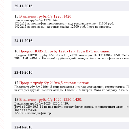
29-11-2016
15.
В наличии труба б/у 1220, 1420.
В наличии труба б/у 1220, 1420.
1220х12 из-под нефти, прямошовка – под восстановление - 11000 руб.
1420х15 из-под воды - хорошая свайка-12500 руб. Фото по запросу.
24-11-2016
16.
Продаю НОВУЮ трубу 1220х12 и 15 ; в ВУС изоляции.
Продаю НОВУЮ трубу 1220х12 и 15 ; в ВУС изоляции. По ТУ 1381-012-0575784
2016. ОАО «ВМЗ». По одной трубе каждой позиции. Фото и сертификаты в нали
23-11-2016
17.
Продаю трубу б/у 219х4,5 спиралешовная
Продаю трубу б/у 219х4,5 спиралешовная , из-под мелиорации, сверху пленка. П
некоторых трубах имеются отводы. Объем: 700 метров. Фото по запросу. Казань.
18.
В наличии труба б/у 1020, 1220, 1420.
В наличии труба б/у 1020, 1220, 1420.
Труба 1020х10,5-11 из-под нефти, сверху битум-пленка, с поперечным швом – п
Торг от объема.
1220х12 из-под нефти, пр...
22-11-2016