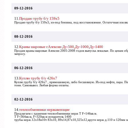
09-12-2016
11.
Продаю трубу б/у 159х5
Продаю трубу б/у 159х5, из-под бензина, под восстановление. Остаточная изоляц
08-12-2016
12.
Краны шаровые г.Алексин Ду-500,Ду-1000,Ду-1400
Продам краны шаровые Алексин 2005-2008 годов выпуска лежалые. По ценам об
запросу.
06-12-2016
13.
Куплю трубу б/у 426х7
Куплю трубу б/у 426х7 , прямошовную, либо бесшовную. Из-под нефти, пара. По
тонн. Самовывоз. Любая форма оплаты.
02-12-2016
14.
теплообменники нержавеющие
Предлагаем с хранения теплообменники нерж Т F=146кв.м.
Т F=364кв.м, F=320кв.м испаритель 1400
трубы нерж.12х18н10т 83х10, 89х14,87х10,325х12,круги нерж д.110 и 120мм за