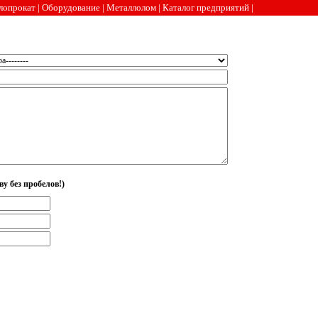
лопрокат
|
Оборудование
|
Металлолом
|
Каталог предприятий
|
ву без пробелов!)