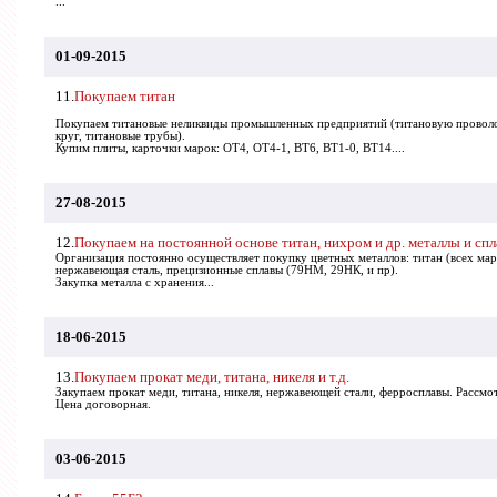
...
01-09-2015
11.
Покупаем титан
Покупаем титановые неликвиды промышленных предприятий (титановую проволок
круг, титановые трубы).
Купим плиты, карточки марок: ОТ4, ОТ4-1, ВТ6, ВТ1-0, ВТ14....
27-08-2015
12.
Покупаем на постоянной основе титан, нихром и др. металлы и сп
Организация постоянно осуществляет покупку цветных металлов: титан (всех ма
нержавеющая сталь, прецизионные сплавы (79HM, 29НК, и пр).
Закупка металла с хранения...
18-06-2015
13.
Покупаем прокат меди, титана, никеля и т.д.
Закупаем прокат меди, титана, никеля, нержавеющей стали, ферросплавы. Рассм
Цена договорная.
03-06-2015