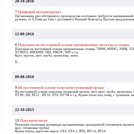
20-10-2016
7.
Цинковый металлопрокат
Организации для собственного производства постоянно требуется оцинкованный
рулонах от 0,35мм до 1мм с доставкой в Нижний Новгород.Просим предложения 
12-09-2016
8.
Покупаем на постоянной основе прецизионные металлы и сплавы
Покупаем на постоянной основе прецизионные сплавы, 79НМ, 80НХС, 29НК, 
Х23Ю5Т, 40КХНМ, 36Н, 49К2Ф, 50Н и т.д.
Круг, пруток, лист, труба, проволока, лента.
П...
09-08-2016
9.
На постоянной основе покупаем титановый прокат
На постоянной основе покупаем титановый прокат, лист, круг, труба, проволока. 
ПТ3В ,3М, ВТ22 , ВТ14, ОТ4, ПТ7М и т.д. Купим титан под склад, с хранения, н
22-10-2015
10.
Покупаем титан
Покупаем титановые неликвиды промышленных предприятий (титановую проволок
круг, титановые трубы).
Купим плиты, карточки марок: ОТ4, ОТ4-1, ВТ6, ВТ1-0, ВТ14.