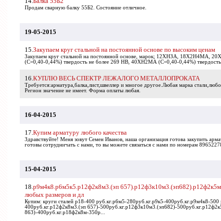
14.
Балка 55Б2
Продам сварную балку 55Б2. Состояние отличное.
19-05-2015
15.
Закупаем круг стальной на постоянной основе по высоким ценам
Закупаем круг стальной на постоянной основе, марок; 12ХНЗА, 18Х2Н4МА, 20Х
(С=0,40-0,44%) твердость не более 269 НВ, 40ХН2МА (С=0,40-0,44%) твердость 
16.
КУПЛЮ ВЕСЬ СПЕКТР ЛЕЖАЛОГО МЕТАЛЛОПРОКАТА
Требуется:арматура,балка,лист,швеллер и многое другое.Любая марка стали,любо
Регион значение не имеет. Форма оплаты любая.
16-04-2015
17.
Купим арматуру любого качества
Здравствуйте! Меня зовут Семен Иванов, наша организация готова закупить арма
готовы сотрудничать с нами, то вы можете связаться с нами по номерам 8965227
15-04-2015
18.
р9м4к8.р6м5к5.р12ф2к8м3.(эп 657).р12ф3к10м3.(эп682).р12ф2к5м
любых размеров и дл
Купим: круги cталей р18-400 руб.кг.р6м5-280руб.кг.р9к5-400руб.кг.р9м4к8-500 
400руб.кг.р12ф2к8м3.(эп 657)-500руб.кг.р12ф3к10м3.(эп682)-500руб.кг.р12ф2к
863)-400руб.кг.р18ф2к8м-350р...