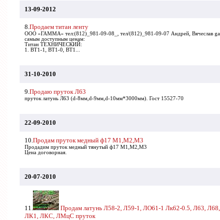
13-09-2012
8.
Продаем титан ленту
ООО «ГАММА» тел:(812)_981-09-08_, тел/(812)_981-09-07 Андрей, Вячеслав g
самым доступным ценам:
Титан ТЕХНИЧЕСКИЙ:
1. ВТ1-1, ВТ1-0, ВТ1...
31-10-2010
9.
Продаю пруток Л63
пруток латунь Л63 (d-8мм,d-9мм,d-10мм*3000мм). Гост 15527-70
22-09-2010
10.
Продам пруток медный ф17 М1,М2,М3
Продадим пруток медный тянутый ф17 М1,М2,М3
Цена договорная.
20-07-2010
11.
Продам латунь Л58-2, Л59-1, ЛО61-1 Лк62-0.5, Л63, Л68,
ЛК1, ЛКС, ЛМцС пруток