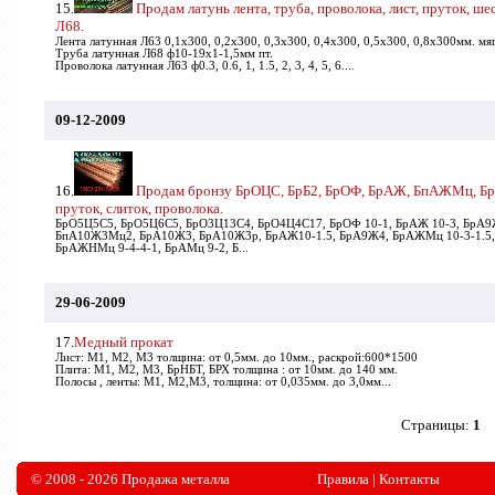
15.
Продам латунь лента, труба, проволока, лист, пруток, ше
Л68.
Лента латунная Л63 0,1х300, 0,2х300, 0,3х300, 0,4х300, 0,5х300, 0,8х300мм. мя
Труба латунная Л68 ф10-19х1-1,5мм пт.
Проволока латунная Л63 ф0.3, 0.6, 1, 1.5, 2, 3, 4, 5, 6....
09-12-2009
16.
Продам бронзу БрОЦС, БрБ2, БрОФ, БрАЖ, БпАЖМц, Б
пруток, слиток, проволока.
БрО5Ц5С5, БрО5Ц6С5, БрО3Ц13С4, БрО4Ц4С17, БрОФ 10-1, БрАЖ 10-3, БрА9
БпА10Ж3Мц2, БрА10Ж3, БрА10Ж3р, БрАЖ10-1.5, БрА9Ж4, БрАЖМц 10-3-1.5,
БрАЖНМц 9-4-4-1, БрАМц 9-2, Б...
29-06-2009
17.
Медный прокат
Лист: М1, М2, М3 толщина: от 0,5мм. до 10мм., раскрой:600*1500
Плита: М1, М2, М3, БрНБТ, БРХ толщина : от 10мм. до 140 мм.
Полосы , ленты: М1, М2,М3, толщина: от 0,035мм. до 3,0мм...
Страницы:
1
© 2008 - 2026 Продажа металла
Правила
|
Контакты