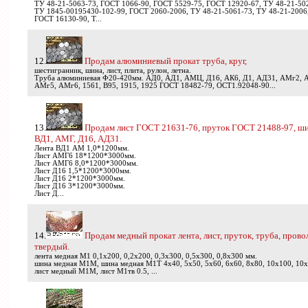
ТУ 48-21-5063-73, ГОСТ 1066-90, ГОСТ 5529-75, ГОСТ 12920-67, ТУ 48-21-50
ТУ 1845-00195430-102-99, ГОСТ 2060-2006, ТУ 48-21-5061-73, ТУ 48-21-2006
ГОСТ 16130-90, Т...
12.
Продам алюминиевый прокат труба, круг,
шестигранник, шина, лист, плита, рулон, летна.
Труба алюминиевая Ф20-420мм. АД0, АД1, АМЦ, Д16, АК6, Д1, АД31, АМг2, 
АМг5, АМг6, 1561, В95, 1915, 1925 ГОСТ 18482-79, ОСТ1.92048-90...
13.
Продам лист ГОСТ 21631-76, пруток ГОСТ 21488-97, ши
ВД1, АМГ, Д16, АД31.
Лента ВД1 АМ 1,0*1200мм.
Лист АМГ6 18*1200*3000мм.
Лист АМГ6 8,0*1200*3000мм.
Лист Д16 1,5*1200*3000мм.
Лист Д16 2*1200*3000мм.
Лист Д16 3*1200*3000мм.
Лист Д...
14.
Продам медный прокат лента, лист, пруток, труба, пров
твердый.
лента медная М1 0,1х200, 0,2х200, 0,3х300, 0,5х300, 0,8х300 мм.
шина медная М1М, шина медная М1Т 4х40, 5х50, 5х60, 6х60, 8х80, 10х100, 10х
лист медный М1М, лист М1тв 0.5, ...