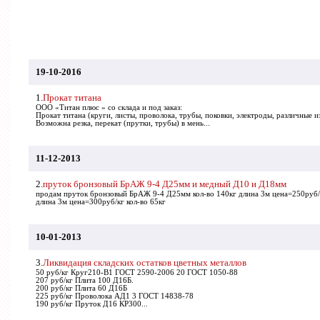
19-10-2016
1.
Прокат титана
ООО «Титан плюс » со склада и под заказ:
Прокат титана (круги, листы, проволока, трубы, поковки, электроды, различные из
Возможна резка, перекат (прутки, трубы) в мень...
11-12-2013
2.
пруток бронзовый БрАЖ 9-4 Д25мм и медный Д10 и Д18мм
продам пруток бронзовый БрАЖ 9-4 Д25мм кол-во 140кг длина 3м цена=250руб
длина 3м цена=300руб/кг кол-во 65кг
10-01-2013
3.
Ликвидация складских остатков цветных металлов
50 руб/кг Круг210-В1 ГОСТ 2590-2006 20 ГОСТ 1050-88
207 руб/кг Плита 100 Д16Б.
200 руб/кг Плита 60 Д16Б
225 руб/кг Проволока АД1 3 ГОСТ 14838-78
190 руб/кг Пруток Д16 КР300...