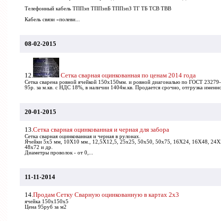
Телефонный кабель ТППэп ТППэпБ ТППэпЗ ТГ ТБ ТСВ ТВВ
Кабель связи «полеви...
08-02-2015
12.
Сетка сварная оцинкованная по ценам 2014 года
Сетка сварена ровной ячейкой 150х150мм. и ровной диагональю по ГОСТ 23279-
95р. за м.кв. с НДС 18%, в наличии 1404м.кв. Продается срочно, отгрузка именно
20-01-2015
13.
Сетка сварная оцинкованная и черная для забора
Сетка сварная оцинкованная и черная в рулонах.
Ячейки 5х5 мм, 10Х10 мм., 12,5Х12,5, 25х25, 50х50, 50х75, 16Х24, 16Х48, 24
48х72 и др.
Диаметры проволок - от 0,...
11-11-2014
14.
Продам Сетку Сварную оцинкованную в картах 2х3
ячейка 150х150х5
Цена 95руб за м2