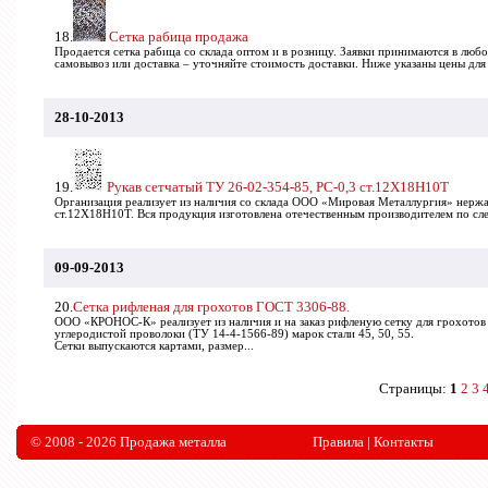
18.
Сетка рабица продажа
Продается сетка рабица со склада оптом и в розницу. Заявки принимаются в люб
самовывоз или доставка – уточняйте стоимость доставки. Ниже указаны цены для 
28-10-2013
19.
Рукав сетчатый ТУ 26-02-354-85, РС-0,3 ст.12Х18Н10Т
Организация реализует из наличия со склада ООО «Мировая Металлургия» нерж
ст.12Х18Н10Т. Вся продукция изготовлена отечественным производителем по сл
09-09-2013
20.
Сетка рифленая для грохотов ГОСТ 3306-88.
ООО «КРОНОС-К» реализует из наличия и на заказ рифленую сетку для грохотов
углеродистой проволоки (ТУ 14-4-1566-89) марок стали 45, 50, 55.
Сетки выпускаются картами, размер...
Страницы:
1
2
3
© 2008 - 2026 Продажа металла
Правила
|
Контакты