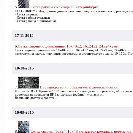
5.
Сетка рабица со склада в Екатеринбурге.
ООО «ПКФ МетИз», производитель различных видов стальной сетки, реализует со
- Сетка сварная;
- Сетка рабица стальная;
- Сетка рабица оцинкованная;
17-11-2015
6.
Сетка сварная оцинкованная 16х48х2, 16х24х2, 24х24х2мм
Сетка сварная оцинкованная 16х48х2 мм, 16х24х2 мм, 24х24х2 мм, 24х48х2 мм,
изготовления клеток, птичников, звероферм, в строительстве рулоны 10-150м. Пр
19-10-2015
7.
Производство и продажа металлической сетки
Компания ООО "Промснаб ЭЛ" занимается производством и реализацией металличе
дорожная из проволоки ВР-1), плетеная (рабица), тканая и тп.
Возможна доставка собстве...
16-09-2015
8.
Сетка сварная 16х24, 16х48 для клеток кроликов, перепелов