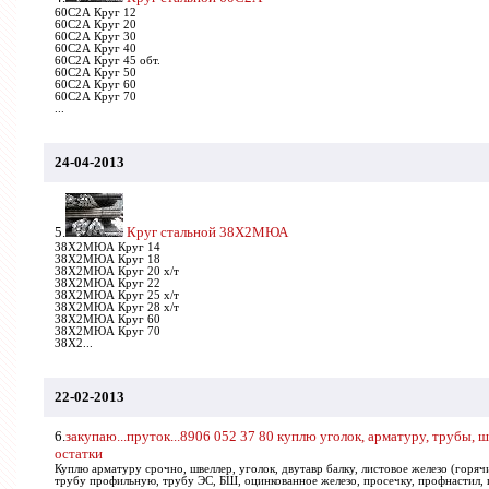
60С2А Круг 12
60С2А Круг 20
60С2А Круг 30
60С2А Круг 40
60С2А Круг 45 обт.
60С2А Круг 50
60С2А Круг 60
60С2А Круг 70
...
24-04-2013
5.
Круг стальной 38Х2МЮА
38Х2МЮА Круг 14
38Х2МЮА Круг 18
38Х2МЮА Круг 20 х/т
38Х2МЮА Круг 22
38Х2МЮА Круг 25 х/т
38Х2МЮА Круг 28 х/т
38Х2МЮА Круг 60
38Х2МЮА Круг 70
38Х2...
22-02-2013
6.
закупаю...пруток...8906 052 37 80 куплю уголок, арматуру, трубы, ш
остатки
Куплю арматуру срочно, швеллер, уголок, двутавр балку, листовое железо (горяч
трубу профильную, трубу ЭС, БШ, оцинкованное железо, просечку, профнастил, п