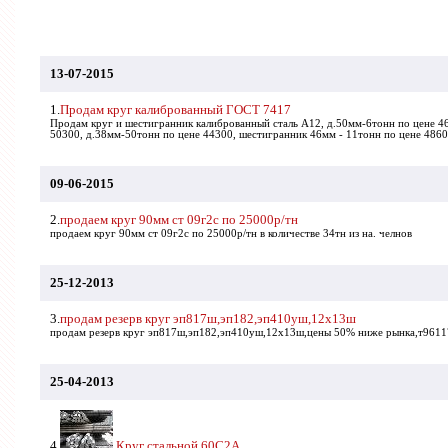
13-07-2015
1.
Продам круг калиброванный ГОСТ 7417
Продам круг и шестигранник калиброванный сталь А12, д.50мм-6тонн по цене 4
50300, д.38мм-50тонн по цене 44300, шестигранник 46мм - 11тонн по цене 48600,
09-06-2015
2.
продаем круг 90мм ст 09г2с по 25000р/тн
продаем круг 90мм ст 09г2с по 25000р/тн в количестве 34тн из на. челнов
25-12-2013
3.
продам резерв круг эп817ш,эп182,эп410уш,12х13ш
продам резерв круг эп817ш,эп182,эп410уш,12х13ш,цены 50% ниже рынка,т961
25-04-2013
4.
Круг стальной 60С2А