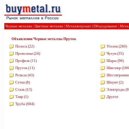
Черные металлы
|
Цветные металлы
|
Металлопрокат
|
Оборудование
|
Мета
Объявления
Черные металлы
Пруток
Полоса (22)
Уголок (260)
Проволока (24)
Чугун (35)
Профиль (11)
Шары (96)
Пруток (11)
Швеллер (186
Рельсы (43)
Шестигранник
Сетка (8)
Шпунт (2)
Сталь (13)
Электроды (8
Тавр (1)
Другое
Труба (684)